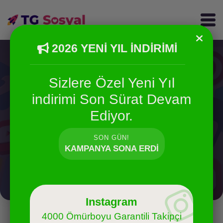
2026 YENİ YIL İNDİRİMİ
Sizlere Özel Yeni Yıl
indirimi Son Sürat Devam
Ediyor.
Instagram Bot Takipçi
Servisleri
SON GÜN!
KAMPANYA SONA ERDI
İnstagram Bot Takipçi Satın
Instagram
4000 Ömürboyu Garantili Takipçi