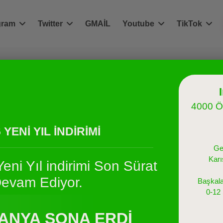
gram
Twitter
GMAİL
Youtube
TikTok
4000 Ö
Gerçek Beğeni Servisle
 YENİ YIL İNDİRİMİ
e yeterince beğeni alamıyor musunuz. Şimdi instagram türk beğen
Ge
Karı
Yeni Yıl indirimi Son Sürat
evam Ediyor.
Başkala
0-12
!
ANYA SONA ERDI