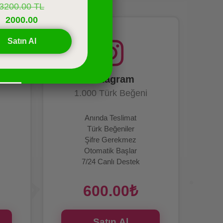
3200.00 TL
2000.00
Satın Al
Instagram
1.000 Türk Beğeni
Anında Teslimat
Türk Beğeniler
Şifre Gerekmez
Otomatik Başlar
7/24 Canlı Destek
600.00₺
Satın Al