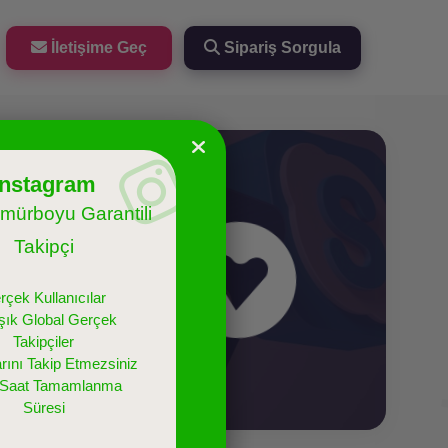
İletişime Geç
Sipariş Sorgula
Instagram
mürboyu Garantili
ri
Takipçi
i paketlerini
rçek Kullanıcılar
şık Global Gerçek
Takipçiler
rını Takip Etmezsiniz
 Saat Tamamlanma
Süresi