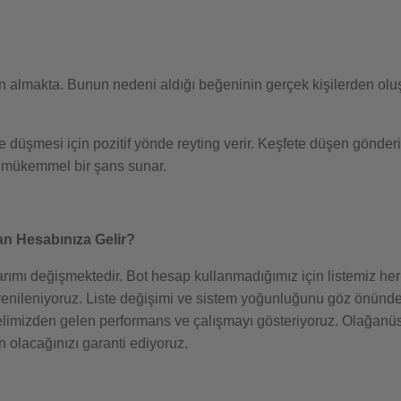
atın almakta. Bunun nedeni aldığı beğeninin gerçek kişilerden ol
 düşmesi için pozitif yönde reyting verir. Keşfete düşen gönderini
için mükemmel bir şans sunar.
an Hesabınıza Gelir?
arımı değişmektedir. Bot hesap kullanmadığımız için listemiz h
 yenileniyoruz. Liste değişimi ve sistem yoğunluğunu göz önünd
in elimizden gelen performans ve çalışmayı gösteriyoruz. Olağan
olacağınızı garanti ediyoruz.