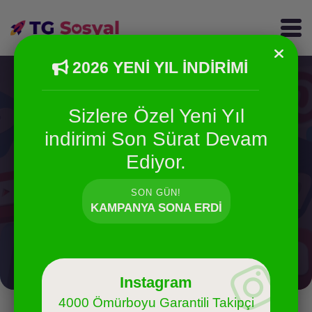
2026 YENİ YIL İNDİRİMİ
Sizlere Özel Yeni Yıl
indirimi Son Sürat Devam
Ediyor.
Instagram Keşfet Servisleri
SON GÜN!
instagram keşfet hizmeti. Gönderilerinizin instagram
KAMPANYA SONA ERDI
keşfete çıkmasını sağlar gönderi etkileşiminizin ve
popülerliğinizin artmasına yardımcı olur.
Instagram
4000 Ömürboyu Garantili Takipçi